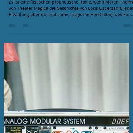
EFA
2. Jan.
2 Min. Lesezeit
Techno & Theater: Gullinborstis
Mitternachtsritt
Es ist eine fast schon prophetische Ironie, wenn Martin Thom
von Theater Magica die Geschichte von Lokis List erzählt, jene
Erzählung über die mühsame, magische Herstellung des Eber
Gullinborsti durch die Zwerge, während am anderen Ende de
Raumes Toni Materne, RheinElektra und ein Special Guest
genau diesen Prozess klanglich imitierten.