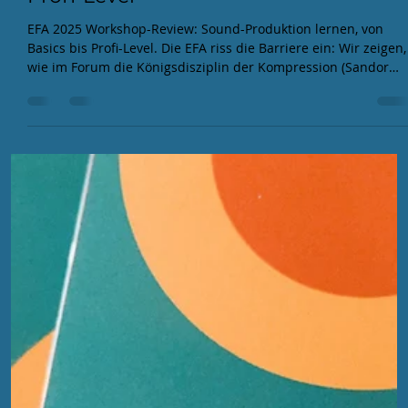
EFA
10. Nov. 2025
3 Min. Lesezeit
EFA 2025 Workshop-Review: Musik-
Produktion von den Basics bis zum
Profi-Level
EFA 2025 Workshop-Review: Sound-Produktion lernen, von
Basics bis Profi-Level. Die EFA riss die Barriere ein: Wir zeigen,
wie im Forum die Königsdisziplin der Kompression (Sandor
Nietzsche) gelehrt wurde und der Synth Basic Workshop zur
Mutprobe wurde. Im Atelier feierte die DIY-Kultur den Löt-
Workshop, ergänzt durch die notwendige Lektion von Hörstil.
Hier wurde nicht nur gefeiert, sondern knallhart gelernt.