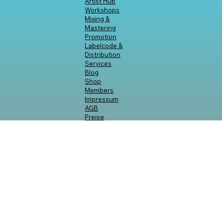
EFA
23. Okt. 2023
2 Min. Lesezeit
EFA 2023 - Review Teil 2
...Für alle, die neu in der Musikproduktion und Synthesizer-
Klangerzeugung waren.
INHALTE
Start
Artist Hub
Workshops
Mixing &
Mastering
Promotion