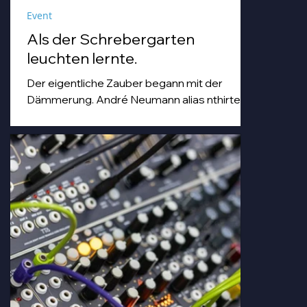
Event
Als der Schrebergarten
leuchten lernte.
Der eigentliche Zauber begann mit der
Dämmerung. André Neumann alias nthirteen
fuhr seinen Modularsynthesizer hoch und
strich mit einem Geigenbogen über seine E-
Gitarre, während die Sonne unterging.
Goldenes Abendlicht mischte sich mit
Farbspots in Türkis, Lila und Blau – die
„Erdbeere" versank für ein paar Minuten in
einem verträumten Meer aus Musik und
Farbe, das man in einer Kleingartenanlage
einfach nicht erwartet.