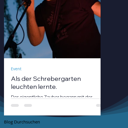
Event
Als der Schrebergarten
leuchten lernte.
Der eigentliche Zauber begann mit der
Dämmerung. André Neumann alias nthirteen
fuhr seinen Modularsynthesizer hoch und
strich mit einem Geigenbogen über seine E-
Blog Durchsuchen
Gitarre, während die Sonne unterging.