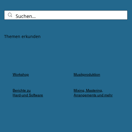
Goldenes Abendlicht mischte sich mit
Farbspots in Türkis, Lila und Blau – die
„Erdbeere" versank für ein paar Minuten in
einem verträumten Meer aus Musik und
Farbe, das man in einer Kleingartenanlage
Themen erkunden
einfach nicht erwartet.
Workshop
Musikproduktion
Berichte zu
Mixing, Mastering,
Hard-und Software
Arrangements und mehr