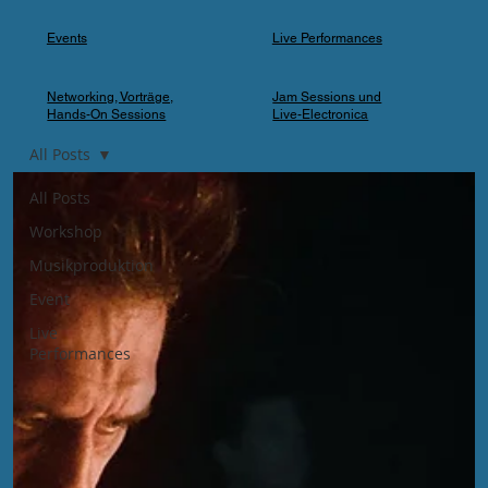
Events
Live Performances
Networking, Vorträge,
Jam Sessions und
Hands-On Sessions
Live-Electronica
All Posts
All Posts
Workshop
Musikproduktion
Event
Live
Performances