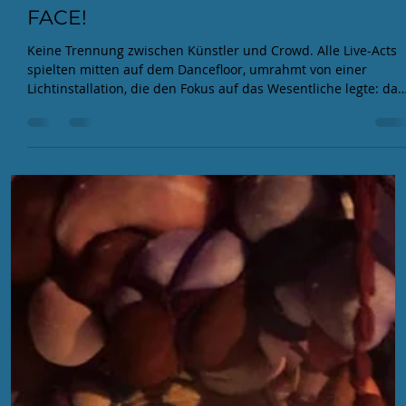
7. Jan.
3 Min. Lesezeit
EFA 2025 Aftershow: BASS IN YOUR
FACE!
Keine Trennung zwischen Künstler und Crowd. Alle Live-Acts
spielten mitten auf dem Dancefloor, umrahmt von einer
Lichtinstallation, die den Fokus auf das Wesentliche legte: das
Handwerk. Die Gäste standen nicht nur vor den Boxen,
sondern blickten den Acts direkt über die Schulter auf die
blinkenden Module und Regler.