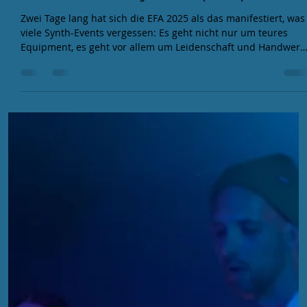
EFA
7. Nov. 2025
3 Min. Lesezeit
EFA 2025 Review: Startschuss in
neuer Location in Erfurt - Das Fazit
zum Community Event (Teil 1)
Zwei Tage lang hat sich die EFA 2025 als das manifestiert, was
viele Synth-Events vergessen: Es geht nicht nur um teures
Equipment, es geht vor allem um Leidenschaft und Handwerk
Die EFA war kein typisches Festival, sondern wie ein kleines
Manifest und wir zeigen euch, warum jeder, der elektronische
Musik liebt, das auf dem Schirm haben sollte.