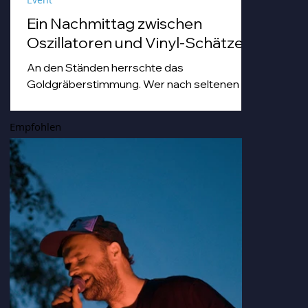
Ein Nachmittag zwischen
Oszillatoren und Vinyl-Schätzen
An den Ständen herrschte das
Goldgräberstimmung. Wer nach seltenen
Vinyl-Pressungen grub, tat dies mit einer
Hingabe, die man sonst nur von Archäologen
Empfohlen
bei der Freilegung von Troja kennt. Von
staubigen Techno-Scheiben bis hin zu Hip
Hop-und japanischen Idol-Platten, die so
nostalgisch und gleichzeitig erfrischend
klangen, dass man sich darin hätte duschen
können.