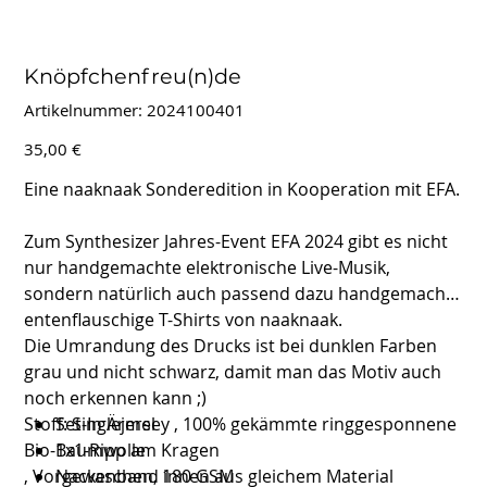
Knöpfchenfreu(n)de
Artikelnummer:
Artikelnummer:
2024100401
2024100401
Preis
35,00 €
Eine naaknaak Sonderedition in Kooperation mit EFA.
Zum Synthesizer Jahres-Event
EFA 2024
gibt es nicht
nur handgemachte elektronische Live-Musik,
sondern natürlich auch passend dazu handgemachte
entenflauschige T-Shirts von
naaknaak.
Die Umrandung des Drucks ist bei dunklen Farben
grau und nicht schwarz, damit man das Motiv auch
noch erkennen kann ;)
Stoff: Singlejersey , 100% gekämmte ringgesponnene
Set-In Ärmel
Bio-Baumwolle
1x1-Ripp am Kragen
, Vorgewaschen, 180 GSM
Nackenband innen aus gleichem Material