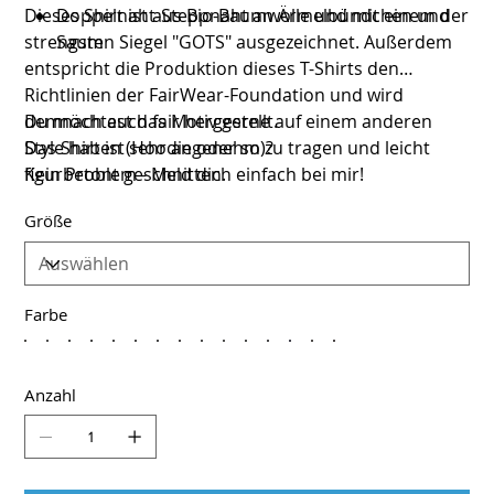
Dieses Shirt ist aus Bio-Baumwolle und mit einem der
Doppelnaht-Steppnaht an Ärmelbündchen und
strengsten Siegel "GOTS" ausgezeichnet. Außerdem
Saum
entspricht die Produktion dieses T-Shirts den
Richtlinien der FairWear-Foundation und wird
demnach auch fair hergestellt.
Du möchtest das Motiv gerne auf einem anderen
Das Shirt ist sehr angenehm zu tragen und leicht
Style haben (Hoodie oder so)?
figurbetont geschnitten.
Kein Problem - Meld dich einfach bei mir!
Größe
Farbe
Anzahl