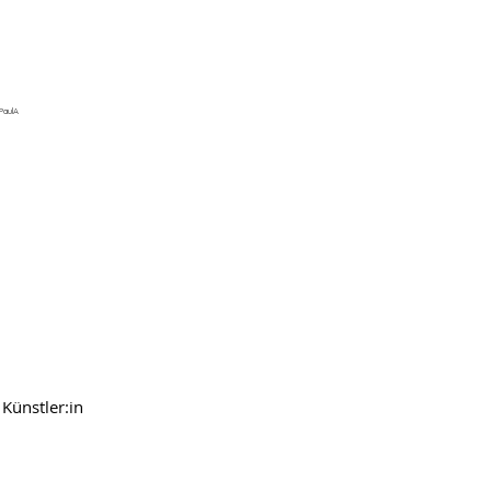
PaulA
Künstler:in