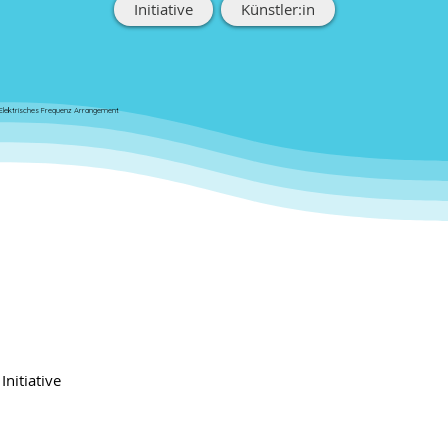
Initiative
Künstler:in
Elektrisches Frequenz Arrangement
Initiative