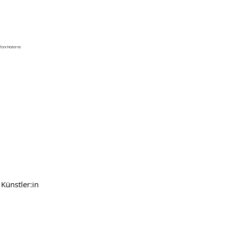
Toni Materne
Künstler:in