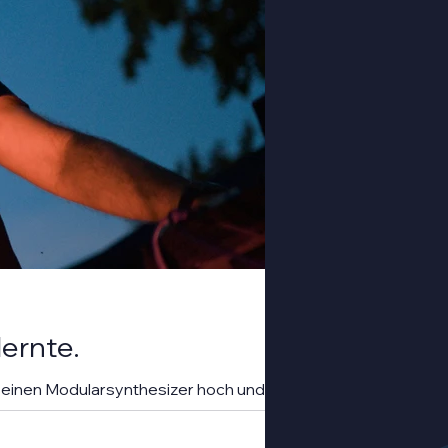
lernte.
einen Modularsynthesizer hoch und strich
bendlicht mischte sich mit Farbspots in
Meer aus Musik und Farbe, das man in einer