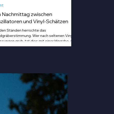
nt
n Nachmittag zwischen
zillatoren und Vinyl-Schätzen
den Ständen herrschte das
dgräberstimmung. Wer nach seltenen Vinyl-
ssungen grub, tat dies mit einer Hingabe, die
 sonst nur von Archäologen bei der
ilegung von Troja kennt. Von staubigen
hno-Scheiben bis hin zu Hip Hop-und
anischen Idol-Platten, die so nostalgisch und
ichzeitig erfrischend klangen, dass man sich
in hätte duschen können.