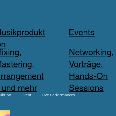
usikprodukt
Events
on
ixing,
Networking,
astering,
Vorträge,
rrangement
Hands-On
 und mehr
Sessions
uktion
Event
Live Performances