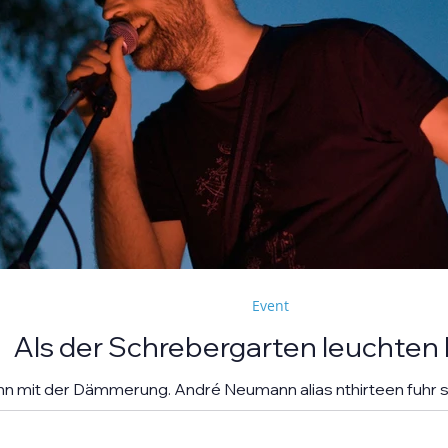
Event
Als der Schrebergarten leuchten 
nn mit der Dämmerung. André Neumann alias nthirteen fuhr s
 seine E-Gitarre, während die Sonne unterging. Goldenes A
„Erdbeere" versank für ein paar Minuten in einem verträumten 