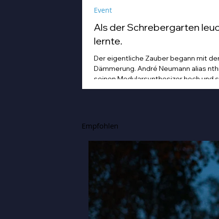
Event
Als der Schrebergarten leu
lernte.
Der eigentliche Zauber begann mit de
Dämmerung. André Neumann alias nthi
seinen Modularsynthesizer hoch und st
einem Geigenbogen über seine E-Gita
während die Sonne unterging. Golden
Abendlicht mischte sich mit Farbspots 
Lila und Blau – die „Erdbeere" versank f
Empfohlen
Minuten in einem verträumten Meer a
und Farbe, das man in einer Kleingart
einfach nicht erwartet.