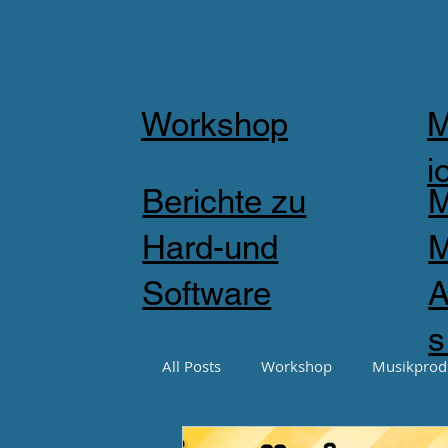
Workshop
M
i
Berichte zu
M
Hard-und
M
Software
A
s
All Posts
Workshop
Musikprod