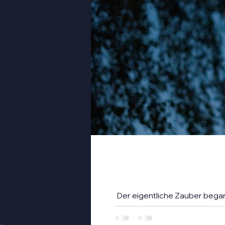
Der eigentliche Zauber bega
mit einem Geigenbogen über
Türkis, Lila und Blau – die 