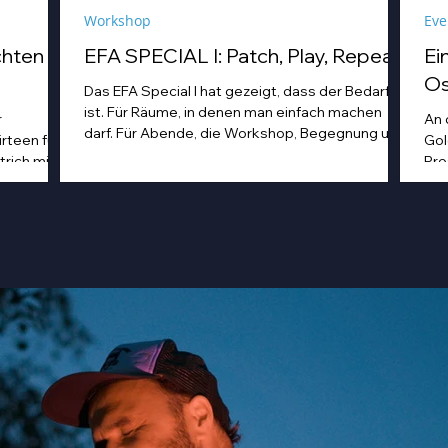
Workshop
Eve
chten
EFA SPECIAL I: Patch, Play, Repeat.
Ei
Os
Das EFA Special I hat gezeigt, dass der Bedarf da
ist. Für Räume, in denen man einfach machen
r
An 
darf. Für Abende, die Workshop, Begegnung und
rteen fuhr
Gol
Musik unter einem Dach zusammenbringen.
rich mit
Pre
rre,
man
es
Fre
in Türkis,
Tec
ür ein paar
jap
us Musik
gle
enanlage
dar