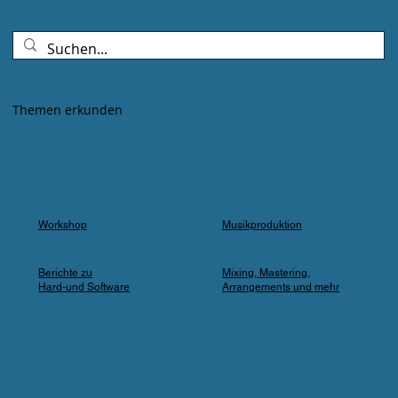
Goldenes Abendlicht mischte sich mit
Farbspots in Türkis, Lila und Blau – die
„Erdbeere" versank für ein paar Minuten in
einem verträumten Meer aus Musik und
Farbe, das man in einer Kleingartenanlage
Themen erkunden
einfach nicht erwartet.
Workshop
Musikproduktion
Berichte zu
Mixing, Mastering,
Hard-und Software
Arrangements und mehr