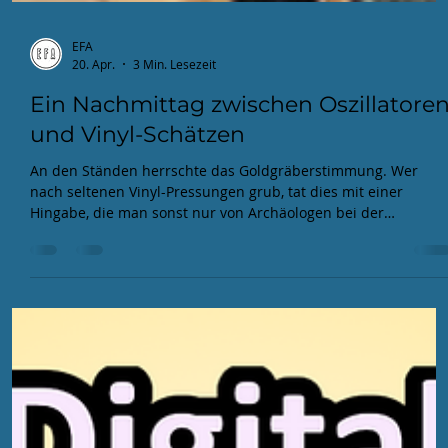
EFA
20. Apr.
3 Min. Lesezeit
Ein Nachmittag zwischen Oszillatore
und Vinyl-Schätzen
An den Ständen herrschte das Goldgräberstimmung. Wer
nach seltenen Vinyl-Pressungen grub, tat dies mit einer
Hingabe, die man sonst nur von Archäologen bei der
Freilegung von Troja kennt. Von staubigen Techno-Scheiben
bis hin zu Hip Hop-und japanischen Idol-Platten, die so
nostalgisch und gleichzeitig erfrischend klangen, dass man
sich darin hätte duschen können.