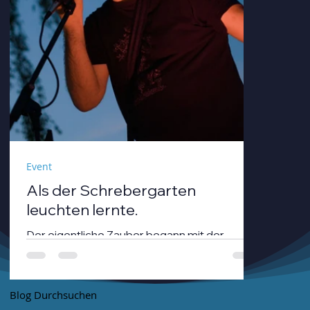
Event
Als der Schrebergarten
leuchten lernte.
Der eigentliche Zauber begann mit der
Dämmerung. André Neumann alias nthirteen
fuhr seinen Modularsynthesizer hoch und
strich mit einem Geigenbogen über seine E-
Blog Durchsuchen
Gitarre, während die Sonne unterging.