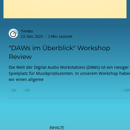
Tinnibo
23. Nov. 2023
2 Min. Lesezeit
"DAWs im Überblick" Workshop
Review
Die Welt der Digital Audio Workstations (DAWs) ist ein riesiger
Spielplatz für Musikproduzenten. In unserem Workshop habe
wir einen allgeme