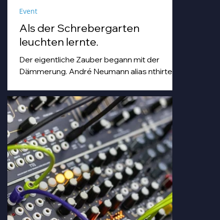
Event
Als der Schrebergarten
leuchten lernte.
Der eigentliche Zauber begann mit der
Dämmerung. André Neumann alias nthirteen
fuhr seinen Modularsynthesizer hoch und
strich mit einem Geigenbogen über seine E-
Gitarre, während die Sonne unterging.
Goldenes Abendlicht mischte sich mit
Farbspots in Türkis, Lila und Blau – die
„Erdbeere" versank für ein paar Minuten in
einem verträumten Meer aus Musik und
Farbe, das man in einer Kleingartenanlage
einfach nicht erwartet.