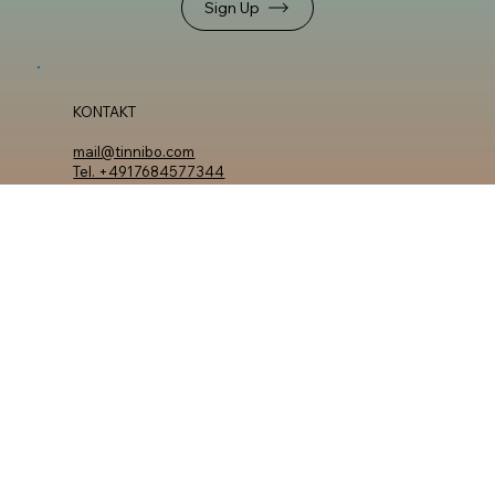
NEWSLETTER
Bleibe informiert und lass dir regelmäßig Updates
zuschicken.
Sign Up
KONTAKT
mail@tinnibo.com
Tel. +4917684577344
FIRMENSITZ
Meineckestr. 8a
99092 Erfurt / Thüringen
Deutschland