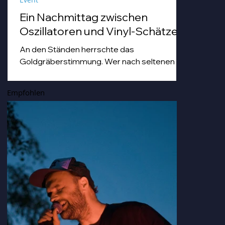
Ein Nachmittag zwischen
Oszillatoren und Vinyl-Schätzen
An den Ständen herrschte das
Goldgräberstimmung. Wer nach seltenen
Vinyl-Pressungen grub, tat dies mit einer
Hingabe, die man sonst nur von Archäologen
Empfohlen
bei der Freilegung von Troja kennt. Von
staubigen Techno-Scheiben bis hin zu Hip
Hop-und japanischen Idol-Platten, die so
nostalgisch und gleichzeitig erfrischend
klangen, dass man sich darin hätte duschen
können.