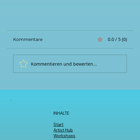
0.0 / 5 (0)
Kommentare
Kommentieren und bewerten...
EFA 2024 - Die Location und der Aufbau im
INHALTE
Review Teil 2
Start
Artist Hub
Workshops