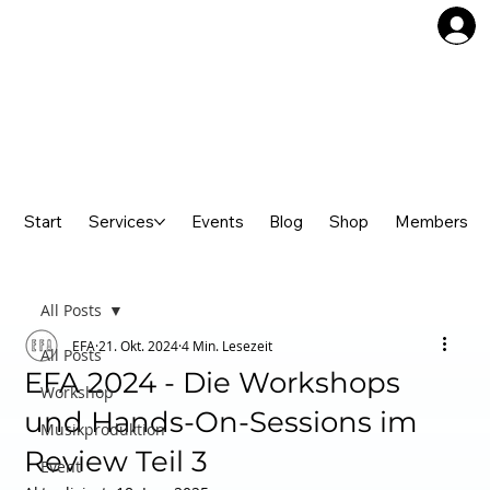
Start
Services
Events
Blog
Shop
Members
All Posts
EFA
21. Okt. 2024
4 Min. Lesezeit
All Posts
EFA 2024 - Die Workshops
Workshop
und Hands-On-Sessions im
Musikproduktion
Review Teil 3
Event