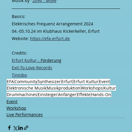
Musik by "
2094 - Move
"
Basics:
Elektrisches Frequenz Arrangement 2024
04.-05.10.24 im Klubhaus Kickerkeller, Erfurt
Website: 
https://efa-erfurt.de
Credits:
Erfurt Kultur
 - Förderung
Exit-To-Love-Records
Tinnibo
EFA
Community
Synthesizer
Erfurt
Erfurt Kultur
Event
Elektronische Musik
Musikproduktion
Workshops
Kultur
Drummachines
Einsteiger
Anfänger
Effekte
Hands-On
Event
Workshop
Live Performances