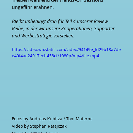
Treiben während der Hands-On Sessions 
ungefähr erahnen.
Bleibt unbedingt dran für Teil 4 unserer Review-
Reihe, in der wir unsere Kooperationen, Supporter 
und Werbestrategie vorstellen.
https://video.wixstatic.com/video/94149e_fd29b18a7de
e40f4ae24917ecff458cf/1080p/mp4/file.mp4
Fotos by Andreas Kubitza / Toni Materne
Video by Stephan Ratajczak