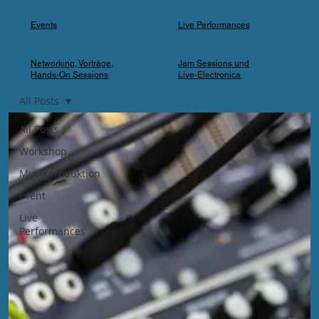
Events
Live Performances
Networking, Vorträge,
Jam Sessions und
Hands-On Sessions
Live-Electronica
All Posts
All Posts
Workshop
Musikproduktion
Event
Live
Performances