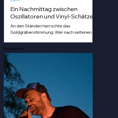
Ein Nachmittag zwischen
Oszillatoren und Vinyl-Schätzen
An den Ständen herrschte das
Goldgräberstimmung. Wer nach seltenen
Vinyl-Pressungen grub, tat dies mit einer
Hingabe, die man sonst nur von Archäologen
Empfohlen
bei der Freilegung von Troja kennt. Von
staubigen Techno-Scheiben bis hin zu Hip
Hop-und japanischen Idol-Platten, die so
nostalgisch und gleichzeitig erfrischend
klangen, dass man sich darin hätte duschen
können.