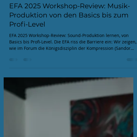
EFA
10. Nov. 2025
3 Min. Lesezeit
EFA 2025 Workshop-Review: Musik-
Produktion von den Basics bis zum
Profi-Level
EFA 2025 Workshop-Review: Sound-Produktion lernen, von
Basics bis Profi-Level. Die EFA riss die Barriere ein: Wir zeigen,
wie im Forum die Königsdisziplin der Kompression (Sandor
Nietzsche) gelehrt wurde und der Synth Basic Workshop zur
Mutprobe wurde. Im Atelier feierte die DIY-Kultur den Löt-
Workshop, ergänzt durch die notwendige Lektion von Hörstil.
Hier wurde nicht nur gefeiert, sondern knallhart gelernt.