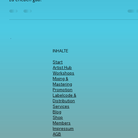
EFA
13. Okt. 2024
4 Min. Lesezeit
EFA 2024 - Vorbereitungen und
Rückblick auf zwei Tage Synthesizer-
Action im Event-Review Teil 1
In unserer Review-Reihe zeigen wir euch kurz und knackig,
was es alles zum "Elektrischen Frequenz Arrangement 2024"
zu erleben gab.