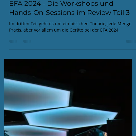
EFA
21. Okt. 2024
4 Min. Lesezeit
EFA 2024 - Die Workshops und
Hands-On-Sessions im Review Teil 3
Im dritten Teil geht es um ein bisschen Theorie, jede Menge