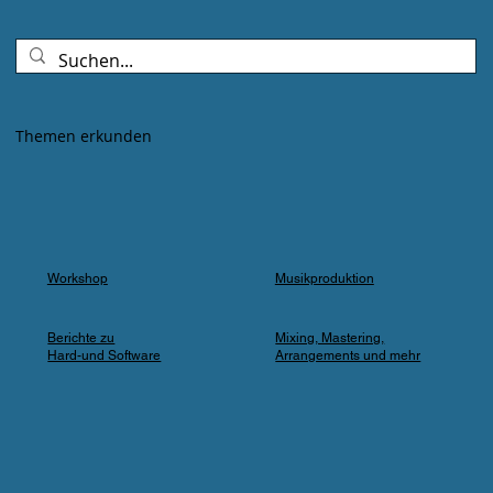
Goldenes Abendlicht mischte sich mit
Farbspots in Türkis, Lila und Blau – die
„Erdbeere" versank für ein paar Minuten in
einem verträumten Meer aus Musik und
Farbe, das man in einer Kleingartenanlage
Themen erkunden
einfach nicht erwartet.
Workshop
Musikproduktion
Berichte zu
Mixing, Mastering,
Hard-und Software
Arrangements und mehr