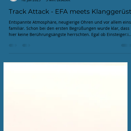
EFA
18. Juli 2025
3 Min. Lesezeit
Track Attack - EFA meets Klanggerüs
Entspannte Atmosphäre, neugierige Ohren und vor allem eins
familiär. Schon bei den ersten Begrüßungen wurde klar, dass
hier keine Berührungsängste herrschten. Egal ob Einsteiger:in
Hobbymusiker:in oder Producing-Nerd, alle fanden ihren Plat
und konnten ihre Fragen platzieren.