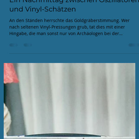
EFA
20. Apr.
3 Min. Lesezeit
Ein Nachmittag zwischen Oszillatore
und Vinyl-Schätzen
An den Ständen herrschte das Goldgräberstimmung. Wer
nach seltenen Vinyl-Pressungen grub, tat dies mit einer
Hingabe, die man sonst nur von Archäologen bei der
Freilegung von Troja kennt. Von staubigen Techno-Scheiben
bis hin zu Hip Hop-und japanischen Idol-Platten, die so
nostalgisch und gleichzeitig erfrischend klangen, dass man
sich darin hätte duschen können.