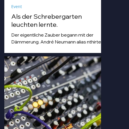
Event
Als der Schrebergarten
leuchten lernte.
Der eigentliche Zauber begann mit der
Dämmerung. André Neumann alias nthirteen
fuhr seinen Modularsynthesizer hoch und
strich mit einem Geigenbogen über seine E-
Gitarre, während die Sonne unterging.
Goldenes Abendlicht mischte sich mit
Farbspots in Türkis, Lila und Blau – die
„Erdbeere" versank für ein paar Minuten in
einem verträumten Meer aus Musik und
Farbe, das man in einer Kleingartenanlage
einfach nicht erwartet.