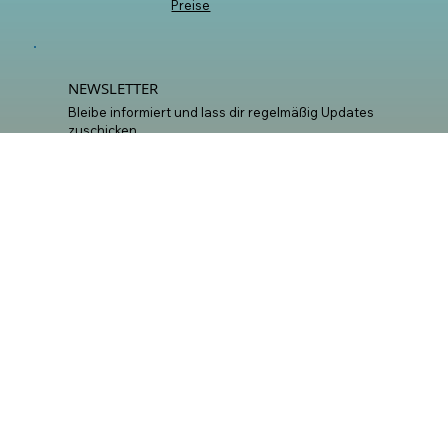
INHALTE
Start
Artist Hub
Workshops
Mixing &
Mastering
Promotion
Labelcode &
Distribution
Services
Blog
Shop
Members
Impressum
AGB
Preise