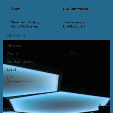
Events
Live Performances
Networking, Vorträge,
Jam Sessions und
Hands-On Sessions
Live-Electronica
All Posts
All Posts
Workshop
Musikproduktion
Event
Live
Performances