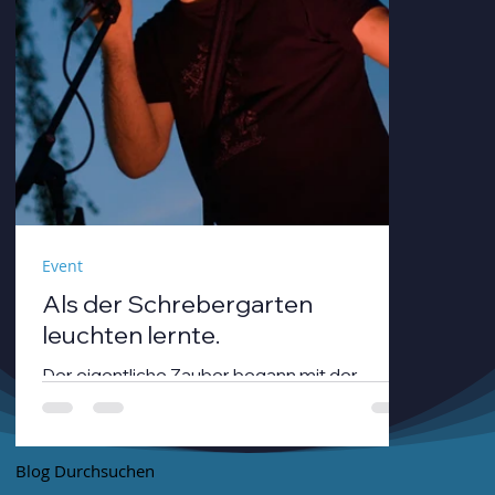
Event
Als der Schrebergarten
leuchten lernte.
Der eigentliche Zauber begann mit der
Dämmerung. André Neumann alias nthirteen
fuhr seinen Modularsynthesizer hoch und
strich mit einem Geigenbogen über seine E-
Blog Durchsuchen
Gitarre, während die Sonne unterging.