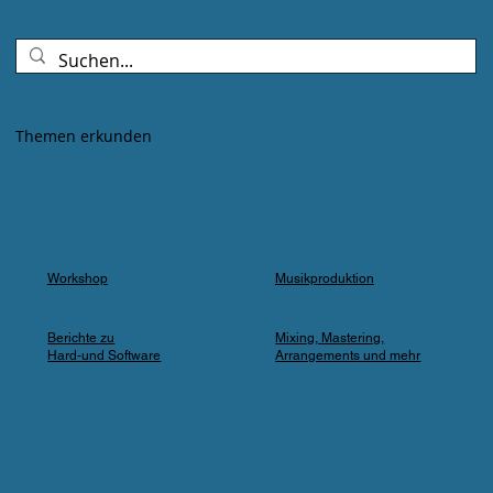
Goldenes Abendlicht mischte sich mit
Farbspots in Türkis, Lila und Blau – die
„Erdbeere" versank für ein paar Minuten in
einem verträumten Meer aus Musik und
Farbe, das man in einer Kleingartenanlage
Themen erkunden
einfach nicht erwartet.
Workshop
Musikproduktion
Berichte zu
Mixing, Mastering,
Hard-und Software
Arrangements und mehr