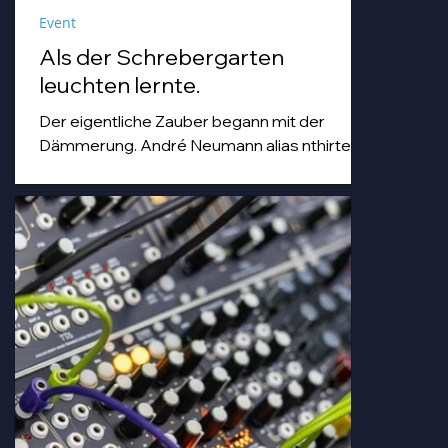
Event
Als der Schrebergarten
leuchten lernte.
Der eigentliche Zauber begann mit der
Dämmerung. André Neumann alias nthirteen
fuhr seinen Modularsynthesizer hoch und
strich mit einem Geigenbogen über seine E-
Gitarre, während die Sonne unterging.
Goldenes Abendlicht mischte sich mit
Farbspots in Türkis, Lila und Blau – die
„Erdbeere" versank für ein paar Minuten in
einem verträumten Meer aus Musik und
Farbe, das man in einer Kleingartenanlage
einfach nicht erwartet.