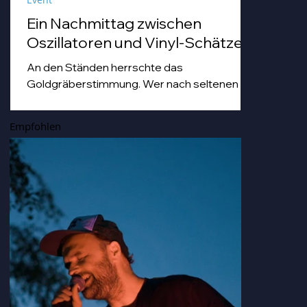
Ein Nachmittag zwischen
Oszillatoren und Vinyl-Schätzen
An den Ständen herrschte das
Goldgräberstimmung. Wer nach seltenen
Vinyl-Pressungen grub, tat dies mit einer
Hingabe, die man sonst nur von Archäologen
Empfohlen
bei der Freilegung von Troja kennt. Von
staubigen Techno-Scheiben bis hin zu Hip
Hop-und japanischen Idol-Platten, die so
nostalgisch und gleichzeitig erfrischend
klangen, dass man sich darin hätte duschen
können.