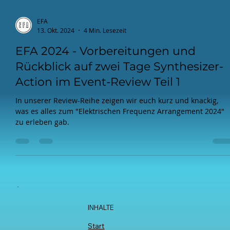
EFA
13. Okt. 2024
4 Min. Lesezeit
EFA 2024 - Vorbereitungen und
Rückblick auf zwei Tage Synthesizer-
Action im Event-Review Teil 1
In unserer Review-Reihe zeigen wir euch kurz und knackig,
was es alles zum "Elektrischen Frequenz Arrangement 2024"
zu erleben gab.