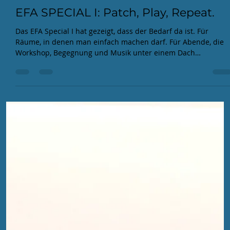
EFA
11. Mai
3 Min. Lesezeit
EFA SPECIAL I: Patch, Play, Repeat.
Das EFA Special I hat gezeigt, dass der Bedarf da ist. Für
Räume, in denen man einfach machen darf. Für Abende, die
Workshop, Begegnung und Musik unter einem Dach
zusammenbringen.