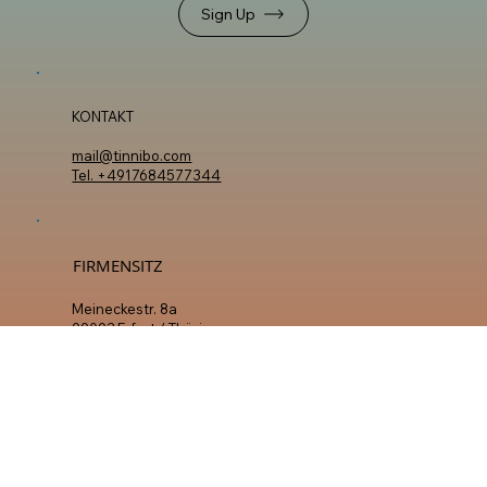
NEWSLETTER
Bleibe informiert und lass dir regelmäßig Updates
zuschicken.
Sign Up
KONTAKT
mail@tinnibo.com
Tel. +4917684577344
FIRMENSITZ
Meineckestr. 8a
99092 Erfurt / Thüringen
Deutschland