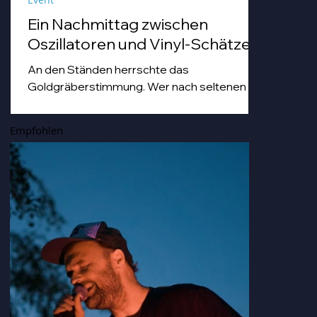
Ein Nachmittag zwischen
Oszillatoren und Vinyl-Schätzen
An den Ständen herrschte das
Goldgräberstimmung. Wer nach seltenen
Vinyl-Pressungen grub, tat dies mit einer
Hingabe, die man sonst nur von Archäologen
Empfohlen
bei der Freilegung von Troja kennt. Von
staubigen Techno-Scheiben bis hin zu Hip
Hop-und japanischen Idol-Platten, die so
nostalgisch und gleichzeitig erfrischend
klangen, dass man sich darin hätte duschen
können.