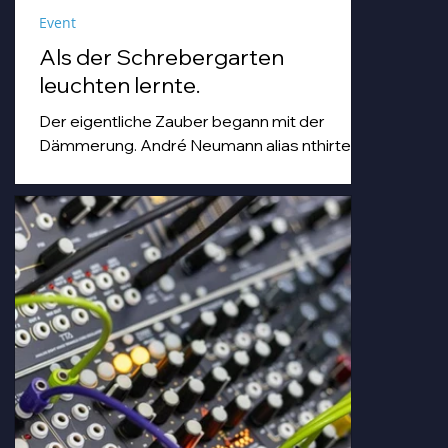
Event
Als der Schrebergarten
leuchten lernte.
Der eigentliche Zauber begann mit der
Dämmerung. André Neumann alias nthirteen
fuhr seinen Modularsynthesizer hoch und
strich mit einem Geigenbogen über seine E-
Gitarre, während die Sonne unterging.
Goldenes Abendlicht mischte sich mit
Farbspots in Türkis, Lila und Blau – die
„Erdbeere" versank für ein paar Minuten in
einem verträumten Meer aus Musik und
Farbe, das man in einer Kleingartenanlage
einfach nicht erwartet.