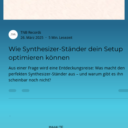
TNB Records
26. März 2025
5 Min. Lesezeit
Wie Synthesizer-Ständer dein Setup
optimieren können
Aus einer Frage wird eine Entdeckungsreise: Was macht den
perfekten Synthesizer-Ständer aus – und warum gibt es ihn
scheinbar noch nicht?