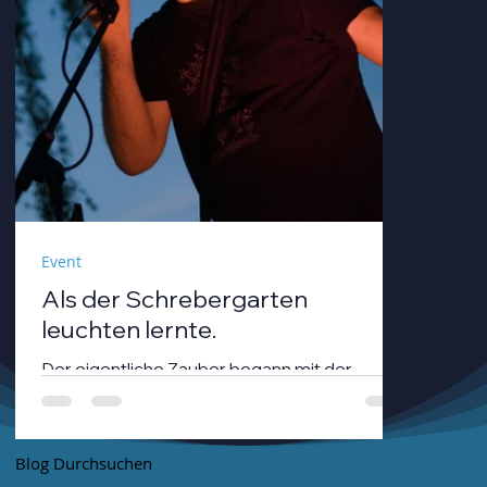
Event
Als der Schrebergarten
leuchten lernte.
Der eigentliche Zauber begann mit der
Dämmerung. André Neumann alias nthirteen
fuhr seinen Modularsynthesizer hoch und
strich mit einem Geigenbogen über seine E-
Blog Durchsuchen
Gitarre, während die Sonne unterging.