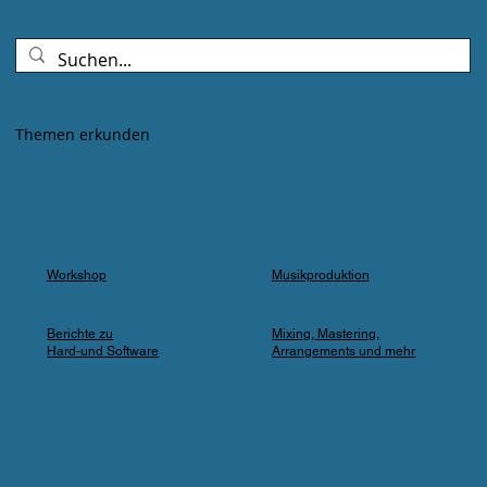
Goldenes Abendlicht mischte sich mit
Farbspots in Türkis, Lila und Blau – die
„Erdbeere" versank für ein paar Minuten in
einem verträumten Meer aus Musik und
Farbe, das man in einer Kleingartenanlage
Themen erkunden
einfach nicht erwartet.
Workshop
Musikproduktion
Berichte zu
Mixing, Mastering,
Hard-und Software
Arrangements und mehr