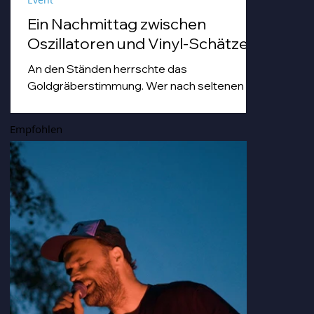
Ein Nachmittag zwischen
Oszillatoren und Vinyl-Schätzen
An den Ständen herrschte das
Goldgräberstimmung. Wer nach seltenen
Vinyl-Pressungen grub, tat dies mit einer
Hingabe, die man sonst nur von Archäologen
Empfohlen
bei der Freilegung von Troja kennt. Von
staubigen Techno-Scheiben bis hin zu Hip
Hop-und japanischen Idol-Platten, die so
nostalgisch und gleichzeitig erfrischend
klangen, dass man sich darin hätte duschen
können.