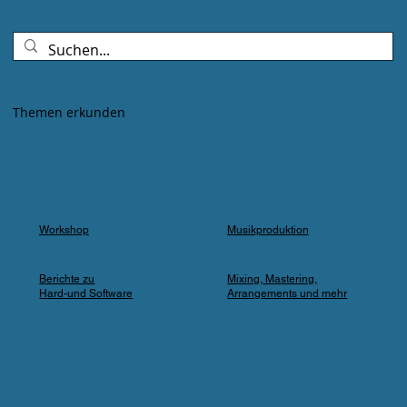
Goldenes Abendlicht mischte sich mit
Farbspots in Türkis, Lila und Blau – die
„Erdbeere" versank für ein paar Minuten in
einem verträumten Meer aus Musik und
Farbe, das man in einer Kleingartenanlage
Themen erkunden
einfach nicht erwartet.
Workshop
Musikproduktion
Berichte zu
Mixing, Mastering,
Hard-und Software
Arrangements und mehr