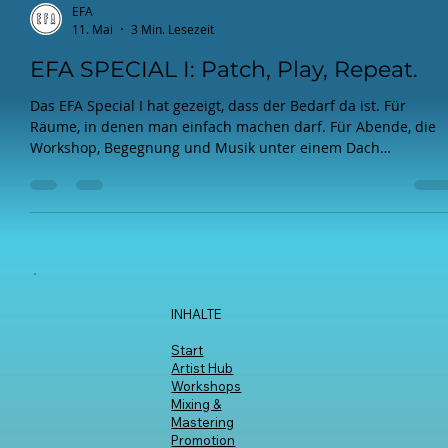
EFA
11. Mai
3 Min. Lesezeit
EFA SPECIAL I: Patch, Play, Repeat.
Das EFA Special I hat gezeigt, dass der Bedarf da ist. Für
Räume, in denen man einfach machen darf. Für Abende, die
Workshop, Begegnung und Musik unter einem Dach
zusammenbringen.
INHALTE
Start
Artist Hub