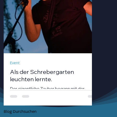
Event
Als der Schrebergarten
leuchten lernte.
Der eigentliche Zauber begann mit der
Dämmerung. André Neumann alias nthirteen
fuhr seinen Modularsynthesizer hoch und
strich mit einem Geigenbogen über seine E-
Blog Durchsuchen
Gitarre, während die Sonne unterging.