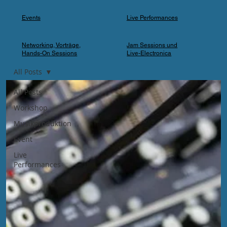
Events
Live Performances
Networking, Vorträge,
Jam Sessions und
Hands-On Sessions
Live-Electronica
All Posts
All Posts
Workshop
Musikproduktion
Event
Live
Performances