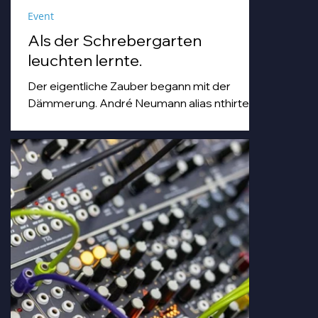
Event
Als der Schrebergarten
leuchten lernte.
Der eigentliche Zauber begann mit der
Dämmerung. André Neumann alias nthirteen
fuhr seinen Modularsynthesizer hoch und
strich mit einem Geigenbogen über seine E-
Gitarre, während die Sonne unterging.
Goldenes Abendlicht mischte sich mit
Farbspots in Türkis, Lila und Blau – die
„Erdbeere" versank für ein paar Minuten in
einem verträumten Meer aus Musik und
Farbe, das man in einer Kleingartenanlage
einfach nicht erwartet.