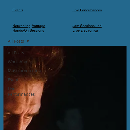
Events
Live Performances
Networking, Vorträge,
Jam Sessions und
Hands-On Sessions
Live-Electronica
All Posts
All Posts
Workshop
Musikproduktion
Event
Live
Performances