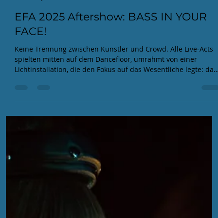
EFA
7. Jan.
3 Min. Lesezeit
EFA 2025 Aftershow: BASS IN YOUR
FACE!
Keine Trennung zwischen Künstler und Crowd. Alle Live-Acts
spielten mitten auf dem Dancefloor, umrahmt von einer
Lichtinstallation, die den Fokus auf das Wesentliche legte: das
Handwerk. Die Gäste standen nicht nur vor den Boxen,
sondern blickten den Acts direkt über die Schulter auf die
blinkenden Module und Regler.