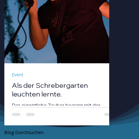
Event
Als der Schrebergarten
leuchten lernte.
Der eigentliche Zauber begann mit der
Dämmerung. André Neumann alias nthirteen
fuhr seinen Modularsynthesizer hoch und
strich mit einem Geigenbogen über seine E-
Blog Durchsuchen
Gitarre, während die Sonne unterging.