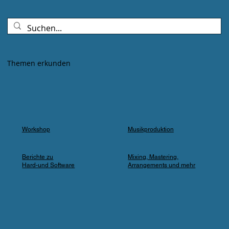
Goldenes Abendlicht mischte sich mit
Farbspots in Türkis, Lila und Blau – die
„Erdbeere" versank für ein paar Minuten in
einem verträumten Meer aus Musik und
Farbe, das man in einer Kleingartenanlage
Themen erkunden
einfach nicht erwartet.
Workshop
Musikproduktion
Berichte zu
Mixing, Mastering,
Hard-und Software
Arrangements und mehr