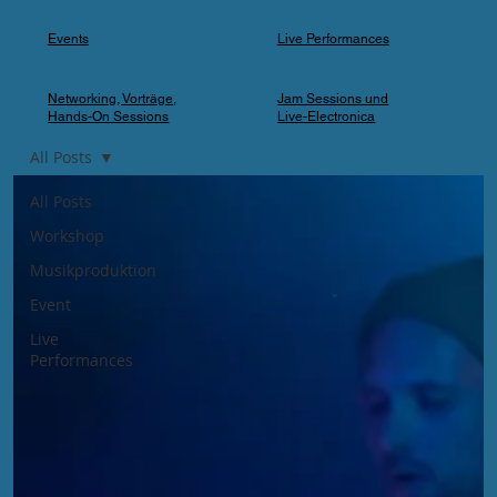
Events
Live Performances
Networking, Vorträge,
Jam Sessions und
Hands-On Sessions
Live-Electronica
All Posts
All Posts
Workshop
Musikproduktion
Event
Live
Performances