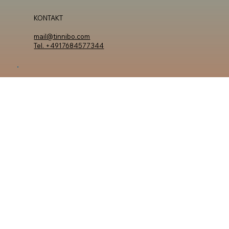
Bleibe informiert und lass dir regelmäßig Updates
zuschicken.
Sign Up
KONTAKT
mail@tinnibo.com
Tel. +4917684577344
FIRMENSITZ
Meineckestr. 8a
99092 Erfurt / Thüringen
Deutschland