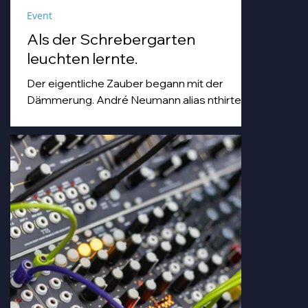
Event
Als der Schrebergarten
leuchten lernte.
Der eigentliche Zauber begann mit der
Dämmerung. André Neumann alias nthirteen
fuhr seinen Modularsynthesizer hoch und
strich mit einem Geigenbogen über seine E-
Gitarre, während die Sonne unterging.
Goldenes Abendlicht mischte sich mit
Farbspots in Türkis, Lila und Blau – die
„Erdbeere" versank für ein paar Minuten in
einem verträumten Meer aus Musik und
Farbe, das man in einer Kleingartenanlage
einfach nicht erwartet.