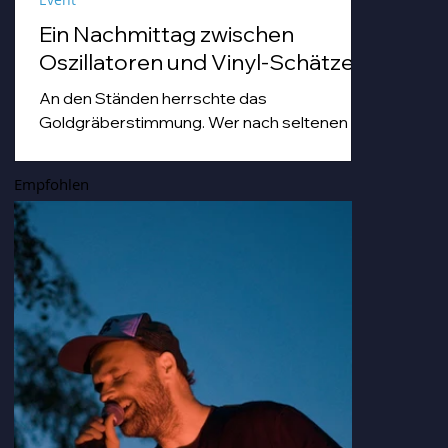
Ein Nachmittag zwischen
Oszillatoren und Vinyl-Schätzen
An den Ständen herrschte das
Goldgräberstimmung. Wer nach seltenen
Vinyl-Pressungen grub, tat dies mit einer
Hingabe, die man sonst nur von Archäologen
Empfohlen
bei der Freilegung von Troja kennt. Von
staubigen Techno-Scheiben bis hin zu Hip
Hop-und japanischen Idol-Platten, die so
nostalgisch und gleichzeitig erfrischend
klangen, dass man sich darin hätte duschen
können.