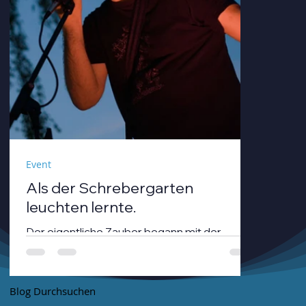
Event
Als der Schrebergarten
leuchten lernte.
Der eigentliche Zauber begann mit der
Dämmerung. André Neumann alias nthirteen
fuhr seinen Modularsynthesizer hoch und
strich mit einem Geigenbogen über seine E-
Blog Durchsuchen
Gitarre, während die Sonne unterging.