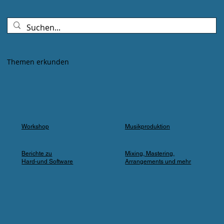
Goldenes Abendlicht mischte sich mit
Farbspots in Türkis, Lila und Blau – die
„Erdbeere" versank für ein paar Minuten in
einem verträumten Meer aus Musik und
Farbe, das man in einer Kleingartenanlage
Themen erkunden
einfach nicht erwartet.
Workshop
Musikproduktion
Berichte zu
Mixing, Mastering,
Hard-und Software
Arrangements und mehr