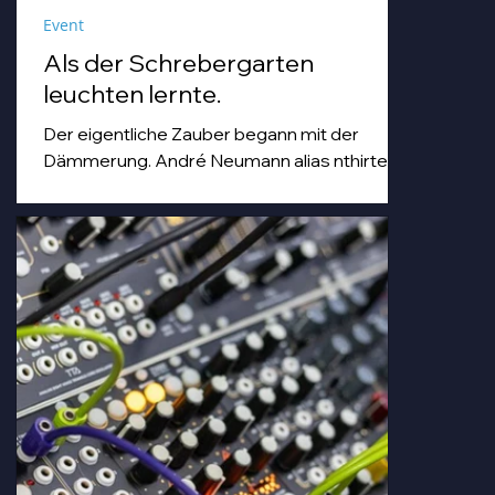
Event
Als der Schrebergarten
leuchten lernte.
Der eigentliche Zauber begann mit der
Dämmerung. André Neumann alias nthirteen
fuhr seinen Modularsynthesizer hoch und
strich mit einem Geigenbogen über seine E-
Gitarre, während die Sonne unterging.
Goldenes Abendlicht mischte sich mit
Farbspots in Türkis, Lila und Blau – die
„Erdbeere" versank für ein paar Minuten in
einem verträumten Meer aus Musik und
Farbe, das man in einer Kleingartenanlage
einfach nicht erwartet.