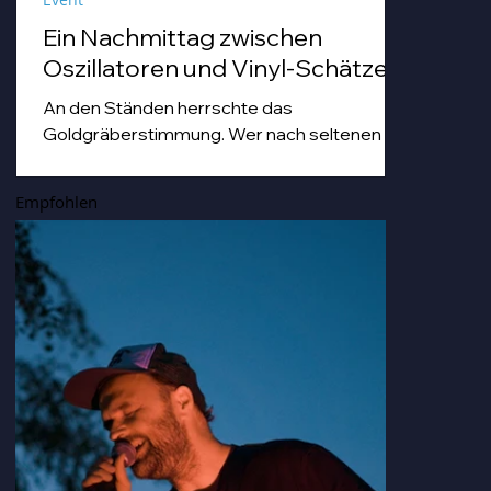
Ein Nachmittag zwischen
Oszillatoren und Vinyl-Schätzen
An den Ständen herrschte das
Goldgräberstimmung. Wer nach seltenen
Vinyl-Pressungen grub, tat dies mit einer
Hingabe, die man sonst nur von Archäologen
Empfohlen
bei der Freilegung von Troja kennt. Von
staubigen Techno-Scheiben bis hin zu Hip
Hop-und japanischen Idol-Platten, die so
nostalgisch und gleichzeitig erfrischend
klangen, dass man sich darin hätte duschen
können.