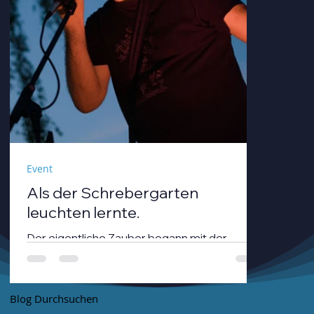
Event
Als der Schrebergarten
leuchten lernte.
Der eigentliche Zauber begann mit der
Dämmerung. André Neumann alias nthirteen
fuhr seinen Modularsynthesizer hoch und
strich mit einem Geigenbogen über seine E-
Blog Durchsuchen
Gitarre, während die Sonne unterging.