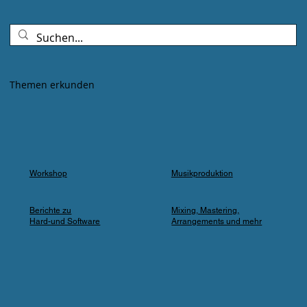
Goldenes Abendlicht mischte sich mit
Farbspots in Türkis, Lila und Blau – die
„Erdbeere" versank für ein paar Minuten in
einem verträumten Meer aus Musik und
Farbe, das man in einer Kleingartenanlage
Themen erkunden
einfach nicht erwartet.
Workshop
Musikproduktion
Berichte zu
Mixing, Mastering,
Hard-und Software
Arrangements und mehr