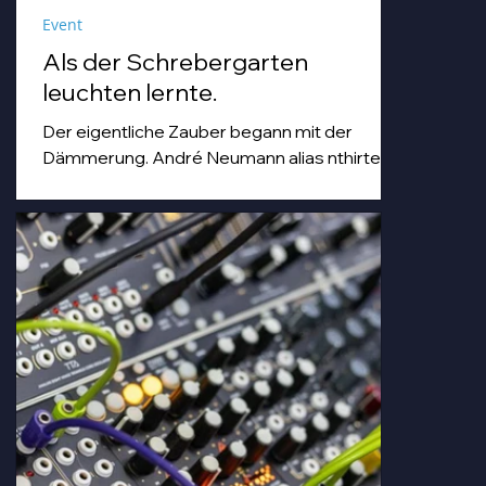
Event
Als der Schrebergarten
leuchten lernte.
Der eigentliche Zauber begann mit der
Dämmerung. André Neumann alias nthirteen
fuhr seinen Modularsynthesizer hoch und
strich mit einem Geigenbogen über seine E-
Gitarre, während die Sonne unterging.
Goldenes Abendlicht mischte sich mit
Farbspots in Türkis, Lila und Blau – die
„Erdbeere" versank für ein paar Minuten in
einem verträumten Meer aus Musik und
Farbe, das man in einer Kleingartenanlage
einfach nicht erwartet.