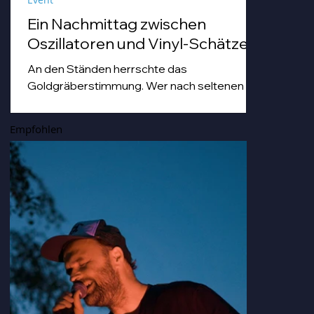
Ein Nachmittag zwischen
Oszillatoren und Vinyl-Schätzen
An den Ständen herrschte das
Goldgräberstimmung. Wer nach seltenen
Vinyl-Pressungen grub, tat dies mit einer
Hingabe, die man sonst nur von Archäologen
Empfohlen
bei der Freilegung von Troja kennt. Von
staubigen Techno-Scheiben bis hin zu Hip
Hop-und japanischen Idol-Platten, die so
nostalgisch und gleichzeitig erfrischend
klangen, dass man sich darin hätte duschen
können.