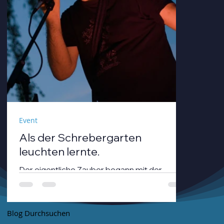
Event
Als der Schrebergarten
leuchten lernte.
Der eigentliche Zauber begann mit der
Dämmerung. André Neumann alias nthirteen
fuhr seinen Modularsynthesizer hoch und
strich mit einem Geigenbogen über seine E-
Blog Durchsuchen
Gitarre, während die Sonne unterging.