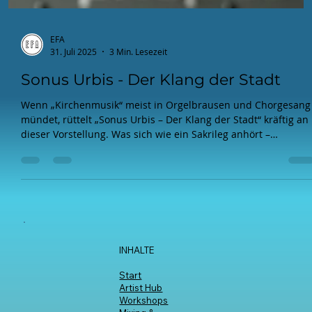
EFA
31. Juli 2025
3 Min. Lesezeit
Sonus Urbis - Der Klang der Stadt
Wenn „Kirchenmusik“ meist in Orgelbrausen und Chorgesang
mündet, rüttelt „Sonus Urbis – Der Klang der Stadt“ kräftig an
dieser Vorstellung. Was sich wie ein Sakrileg anhört –
elektronische Musik in Gotteshäusern – entpuppt sich als
faszinierendes Experiment. Eine Entschleunigungsoffensive,
die den Geist zur Ruhe zwingt und das Ohr für das
Unerwartete öffnet. Initiiert vom „Elektrischen Frequenz
Arrangement (EFA)“, bahnt sich hier ein neuer Weg, wie urban
Räume, auch sakrale,
INHALTE
Start