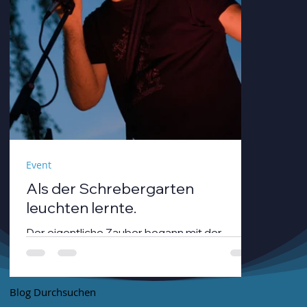
Event
Als der Schrebergarten
leuchten lernte.
Der eigentliche Zauber begann mit der
Dämmerung. André Neumann alias nthirteen
fuhr seinen Modularsynthesizer hoch und
strich mit einem Geigenbogen über seine E-
Blog Durchsuchen
Gitarre, während die Sonne unterging.