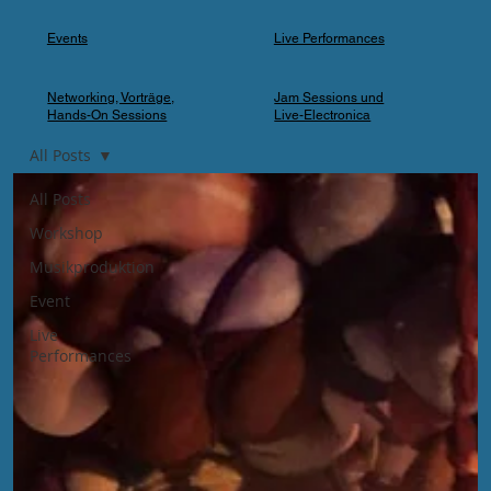
Events
Live Performances
Networking, Vorträge,
Jam Sessions und
Hands-On Sessions
Live-Electronica
All Posts
All Posts
Workshop
Musikproduktion
Event
Live
Performances