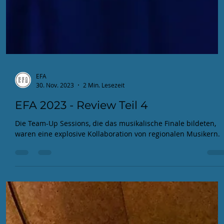
EFA
30. Nov. 2023
2 Min. Lesezeit
EFA 2023 - Review Teil 4
Die Team-Up Sessions, die das musikalische Finale bildeten,