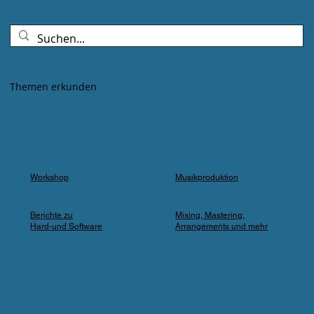
Goldenes Abendlicht mischte sich mit
Farbspots in Türkis, Lila und Blau – die
„Erdbeere" versank für ein paar Minuten in
einem verträumten Meer aus Musik und
Farbe, das man in einer Kleingartenanlage
Themen erkunden
einfach nicht erwartet.
Workshop
Musikproduktion
Berichte zu
Mixing, Mastering,
Hard-und Software
Arrangements und mehr