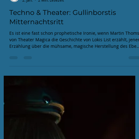
EFA
2. Jan.
2 Min. Lesezeit
Techno & Theater: Gullinborstis
Mitternachtsritt
Es ist eine fast schon prophetische Ironie, wenn Martin Thom
von Theater Magica die Geschichte von Lokis List erzählt, jene
Erzählung über die mühsame, magische Herstellung des Eber
Gullinborsti durch die Zwerge, während am anderen Ende de
Raumes Toni Materne, RheinElektra und ein Special Guest
genau diesen Prozess klanglich imitierten.