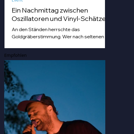
Ein Nachmittag zwischen
Oszillatoren und Vinyl-Schätzen
An den Ständen herrschte das
Goldgräberstimmung. Wer nach seltenen
Vinyl-Pressungen grub, tat dies mit einer
Hingabe, die man sonst nur von Archäologen
Empfohlen
bei der Freilegung von Troja kennt. Von
staubigen Techno-Scheiben bis hin zu Hip
Hop-und japanischen Idol-Platten, die so
nostalgisch und gleichzeitig erfrischend
klangen, dass man sich darin hätte duschen
können.