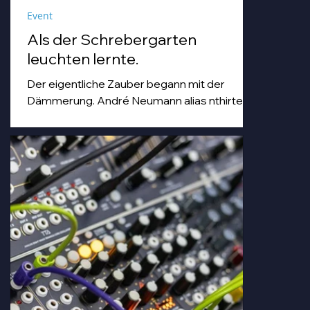
Event
Als der Schrebergarten
leuchten lernte.
Der eigentliche Zauber begann mit der
Dämmerung. André Neumann alias nthirteen
fuhr seinen Modularsynthesizer hoch und
strich mit einem Geigenbogen über seine E-
Gitarre, während die Sonne unterging.
Goldenes Abendlicht mischte sich mit
Farbspots in Türkis, Lila und Blau – die
„Erdbeere" versank für ein paar Minuten in
einem verträumten Meer aus Musik und
Farbe, das man in einer Kleingartenanlage
einfach nicht erwartet.