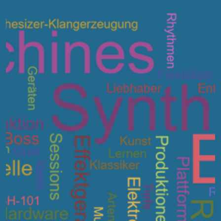
EFA
29. Okt. 2024
3 Min. Lesezeit
EFA 2024 – Die Live-Performances im
Review Teil 5
Mit den Live-Performances von 11 verschiedenen Acts, die dre
große Event-Tische abwechselnd bespielten, war das der
Oberknaller!