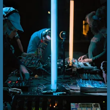
EFA
17. Okt. 2024
4 Min. Lesezeit
EFA 2024 - Die Location und der
Aufbau im Review Teil 2
Vom 4. bis 5. Oktober verwandelte sich das Klubhaus
Kickerkeller in Erfurt in einen genialen Ort für Musik-und
Synthesizer-Nerds.