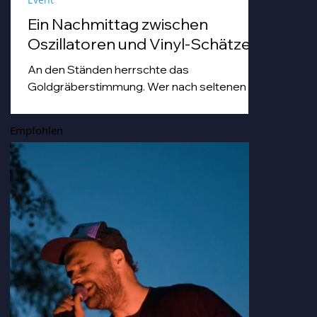
Ein Nachmittag zwischen
Oszillatoren und Vinyl-Schätzen
An den Ständen herrschte das
Goldgräberstimmung. Wer nach seltenen
Vinyl-Pressungen grub, tat dies mit einer
Hingabe, die man sonst nur von Archäologen
Empfohlen
bei der Freilegung von Troja kennt. Von
staubigen Techno-Scheiben bis hin zu Hip
Hop-und japanischen Idol-Platten, die so
nostalgisch und gleichzeitig erfrischend
klangen, dass man sich darin hätte duschen
können.