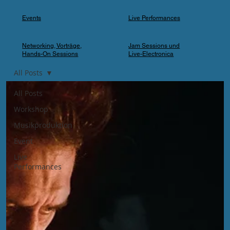
Events
Live Performances
Networking, Vorträge,
Jam Sessions und
Hands-On Sessions
Live-Electronica
All Posts
All Posts
Workshop
Musikproduktion
Event
Live
Performances