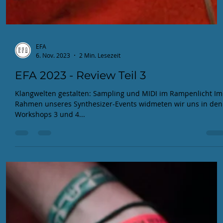
EFA
30. Nov. 2023
2 Min. Lesezeit
EFA 2023 - Review Teil 4
Die Team-Up Sessions, die das musikalische Finale bildeten,
waren eine explosive Kollaboration von regionalen Musikern.