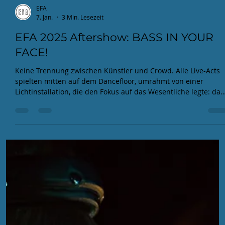
EFA
7. Jan.
3 Min. Lesezeit
EFA 2025 Aftershow: BASS IN YOUR
FACE!
Keine Trennung zwischen Künstler und Crowd. Alle Live-Acts
spielten mitten auf dem Dancefloor, umrahmt von einer
Lichtinstallation, die den Fokus auf das Wesentliche legte: das
Handwerk. Die Gäste standen nicht nur vor den Boxen,
sondern blickten den Acts direkt über die Schulter auf die
blinkenden Module und Regler.