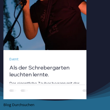
Event
Als der Schrebergarten
leuchten lernte.
Der eigentliche Zauber begann mit der
Dämmerung. André Neumann alias nthirteen
fuhr seinen Modularsynthesizer hoch und
strich mit einem Geigenbogen über seine E-
Blog Durchsuchen
Gitarre, während die Sonne unterging.