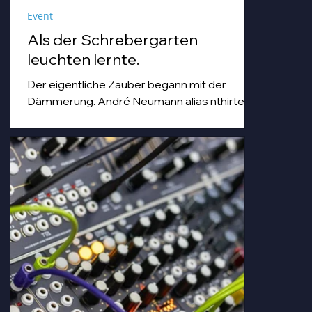
Event
Als der Schrebergarten
leuchten lernte.
Der eigentliche Zauber begann mit der
Dämmerung. André Neumann alias nthirteen
fuhr seinen Modularsynthesizer hoch und
strich mit einem Geigenbogen über seine E-
Gitarre, während die Sonne unterging.
Goldenes Abendlicht mischte sich mit
Farbspots in Türkis, Lila und Blau – die
„Erdbeere" versank für ein paar Minuten in
einem verträumten Meer aus Musik und
Farbe, das man in einer Kleingartenanlage
einfach nicht erwartet.