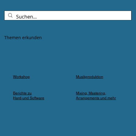
Goldenes Abendlicht mischte sich mit
Farbspots in Türkis, Lila und Blau – die
„Erdbeere" versank für ein paar Minuten in
einem verträumten Meer aus Musik und
Farbe, das man in einer Kleingartenanlage
Themen erkunden
einfach nicht erwartet.
Workshop
Musikproduktion
Berichte zu
Mixing, Mastering,
Hard-und Software
Arrangements und mehr