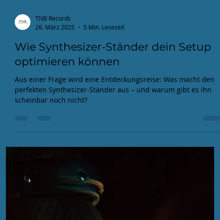
elektronische Musik in Gotteshäusern – entpuppt sich als
faszinierendes Experiment. Eine Entschleunigungsoffensive,
die den Geist zur Ruhe zwingt und das Ohr für das
Unerwartete öffnet. Initiiert vom „Elektrischen Frequenz
Arrangement (EFA)“, bahnt sich hier ein neuer Weg, wie urban
Räume, auch sakrale,