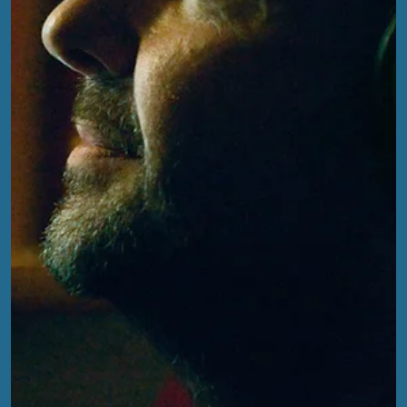
EFA
2. Jan.
2 Min. Lesezeit
Techno & Theater: Gullinborstis
Mitternachtsritt
Es ist eine fast schon prophetische Ironie, wenn Martin Thom
von Theater Magica die Geschichte von Lokis List erzählt, jene
Erzählung über die mühsame, magische Herstellung des Eber
Gullinborsti durch die Zwerge, während am anderen Ende de
Raumes Toni Materne, RheinElektra und ein Special Guest
genau diesen Prozess klanglich imitierten.