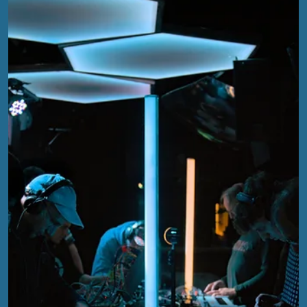
EFA
29. Okt. 2024
3 Min. Lesezeit
EFA 2024 – Die Live-Performances im
Review Teil 5
Mit den Live-Performances von 11 verschiedenen Acts, die dre
große Event-Tische abwechselnd bespielten, war das der
Oberknaller!