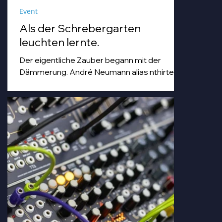
Event
Als der Schrebergarten
leuchten lernte.
Der eigentliche Zauber begann mit der
Dämmerung. André Neumann alias nthirteen
fuhr seinen Modularsynthesizer hoch und
strich mit einem Geigenbogen über seine E-
Gitarre, während die Sonne unterging.
Goldenes Abendlicht mischte sich mit
Farbspots in Türkis, Lila und Blau – die
„Erdbeere" versank für ein paar Minuten in
einem verträumten Meer aus Musik und
Farbe, das man in einer Kleingartenanlage
einfach nicht erwartet.