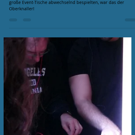
TNB Records
26. März 2025
5 Min. Lesezeit
Wie Synthesizer-Ständer dein Setup
optimieren können
Aus einer Frage wird eine Entdeckungsreise: Was macht den
perfekten Synthesizer-Ständer aus – und warum gibt es ihn
scheinbar noch nicht?