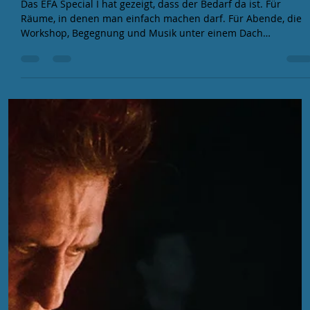
EFA
11. Mai
3 Min. Lesezeit
EFA SPECIAL I: Patch, Play, Repeat.
Das EFA Special I hat gezeigt, dass der Bedarf da ist. Für
Räume, in denen man einfach machen darf. Für Abende, die
Workshop, Begegnung und Musik unter einem Dach
zusammenbringen.