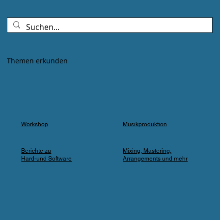
Goldenes Abendlicht mischte sich mit
Farbspots in Türkis, Lila und Blau – die
„Erdbeere" versank für ein paar Minuten in
einem verträumten Meer aus Musik und
Farbe, das man in einer Kleingartenanlage
Themen erkunden
einfach nicht erwartet.
Workshop
Musikproduktion
Berichte zu
Mixing, Mastering,
Hard-und Software
Arrangements und mehr