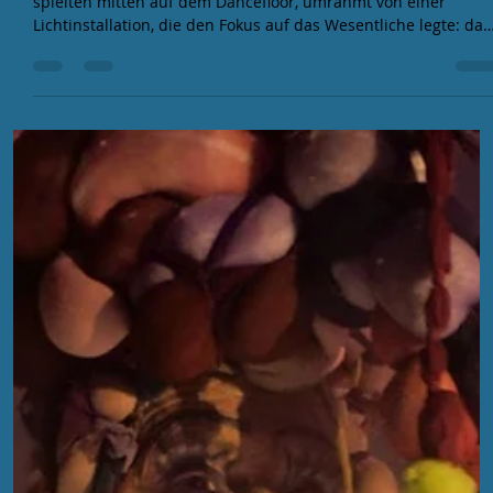
EFA
7. Jan.
3 Min. Lesezeit
EFA 2025 Aftershow: BASS IN YOUR
FACE!
Keine Trennung zwischen Künstler und Crowd. Alle Live-Acts