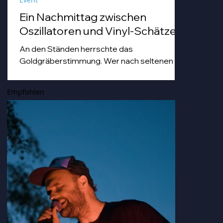
Ein Nachmittag zwischen
Oszillatoren und Vinyl-Schätzen
An den Ständen herrschte das
Goldgräberstimmung. Wer nach seltenen
Vinyl-Pressungen grub, tat dies mit einer
Hingabe, die man sonst nur von Archäologen
Empfohlen
bei der Freilegung von Troja kennt. Von
staubigen Techno-Scheiben bis hin zu Hip
Hop-und japanischen Idol-Platten, die so
nostalgisch und gleichzeitig erfrischend
klangen, dass man sich darin hätte duschen
können.