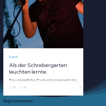
Event
Als der Schrebergarten
leuchten lernte.
Der eigentliche Zauber begann mit der
Dämmerung. André Neumann alias nthirteen
fuhr seinen Modularsynthesizer hoch und
strich mit einem Geigenbogen über seine E-
Blog Durchsuchen
Gitarre, während die Sonne unterging.