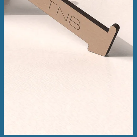
EFA
31. Juli 2025
3 Min. Lesezeit
Sonus Urbis - Der Klang der Stadt
Wenn „Kirchenmusik“ meist in Orgelbrausen und Chorgesang
mündet, rüttelt „Sonus Urbis – Der Klang der Stadt“ kräftig an
dieser Vorstellung. Was sich wie ein Sakrileg anhört –